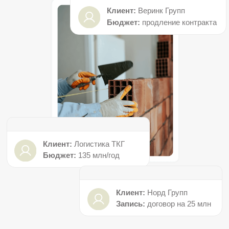
Клиент:
Логистика ТКГ
Бюджет:
135 млн/год
Клиент:
Норд Групп
Запись:
договор на 25 млн
Оставить заявку
• Наш подход
Особенности
продвижения в сфере
строительства
Мы понимаем, что в стройке главное —
доверие. Заказчик боится «шабашников»