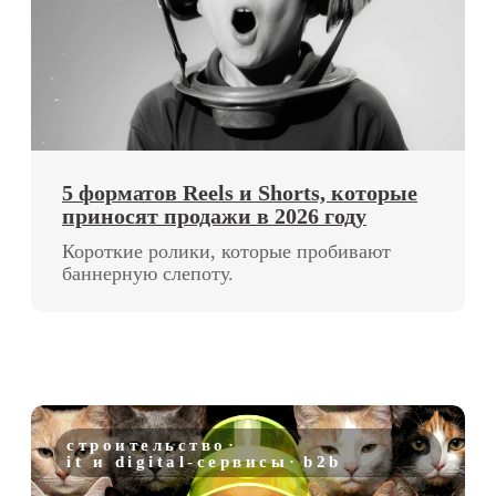
ТОП-12 смм-агентств в СПб
©2021–2026, Все права защищены
ИП Родина Анастасия Викторовна
ИНН 381207857000
Контакты
г. Санкт-Петербург, проспект
Энгельса, 174А
+7 (904) 951-47-11
Info@yourbrand.agency
Заполнить бриф
Обсудить проект
Услуги
Индустрии
SMM продвижение
Медицина
под ключ
Недвижимость
Короткие ролики
Сфера услуг