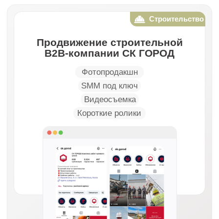
Аудит и стратегия
Мы проводим бесплатный аудит ваших
текущих маркетинговых активностей
и презентуем пошаговую стратегию
достижения ваших целей
Согласование и договор
Мы обсуждаем все детали,
утверждаем план работ, бюджет
и подписываем договор
Запуск и первые результаты
Наша команда приступает к работе.
Уже в первый месяц вы увидите рост
показателей и активности
• FAQ
Отвечаем
на частые вопросы
Строительство — это B2B, зачем
нам соцсети и Reels? Там же одни