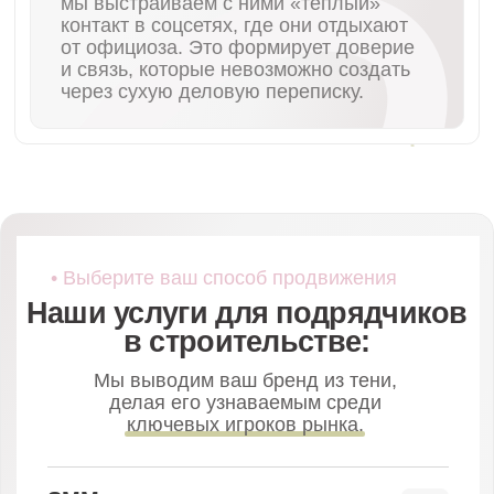
скетчи, которые привлекают
внимание и сближают с клиентом.
Видеосъемка
Снимаем то, что скрыто от глаз:
офисные брейнштормы, этапы
строительства или складские
мощности. Это доказывает, что
вы — реальная системная
компания, а не фирма-однодневка.
• Кейсы и цифры
Проекты, которые мы уже
сделали в этой нише
Строительство
Продвижение строительной
B2B-компании СК ГОРОД
Фотопродакшн
SMM под ключ