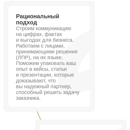
поверхностно. Погружаемся
в устройство вашего
оборудования или
архитектуру IT-решения,
чтобы выделить реальные
преимущества продукта,
а не писать общие фразы
«качественное качество».
Лояльность, которая
не зависит от скидок
Ваши клиенты тоже люди:
мы выстраиваем с ними «теплый»
контакт в соцсетях, где они отдыхают
от официоза. Это формирует доверие
и связь, которые невозможно создать
через сухую деловую переписку.
• Выберите ваш способ продвижения