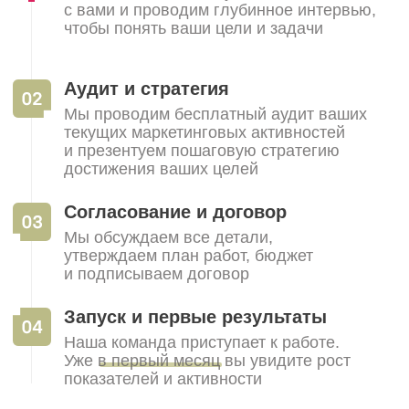
Почему короткие ролики - главный
инструмент B2B-маркетолога в
этом году?
Пока ваши конкуренты заваливают
клиентов холодными письмами, вы можете
стать «своим» для заказчика через экран
его смартфона.
строительство
Как создавать контент, если у вас
на руках только рендеры и