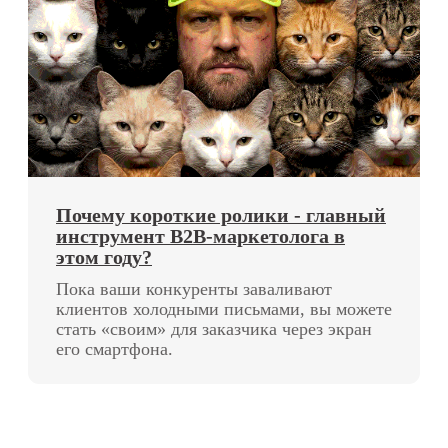
для соцсетей
Образование
Сценарии для коротких
Красота
роликов
HoReCa и продукты
Видеопродакшн
питания
для соцсетей
B2B
Инфлюенс-маркетинг
Мода и одежда
Таргетированная
IT и digital-сервисы
реклама во Вконтакте /
Стройиндустрия
в Телеграм
Финансы
Контекстная реклама
в Я. Директ
Изучение целевой
аудитории
Анимация
Контент для
маркетплейсов
Креативная концепция
Фотопродакшн для
Документация
соцсетей
Чат-боты
Пользовательское
Разработка простых
соглашение
сайтов
Политика в отношении
обработки персональных
данных
Строим эффективный