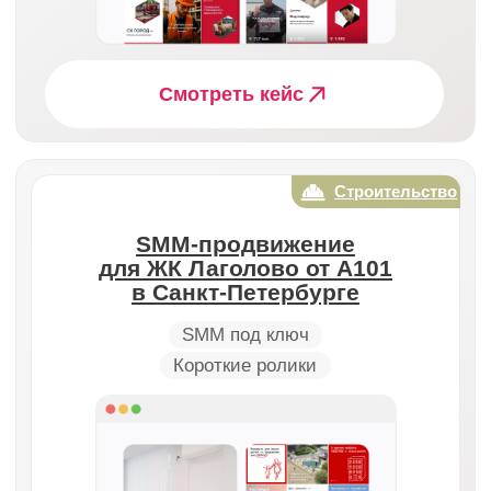
дети.
Как вы будете писать про наши
технологии, если вы не
строители?
Как показать результат, если
объект строится 2 года?
Можно ли гарантировать заявки
с первого месяца?
• Блог
Наш опыт продвижения
в сфере строительства
медицина
строительство
b2b
услуги
юристы и финансы
образование