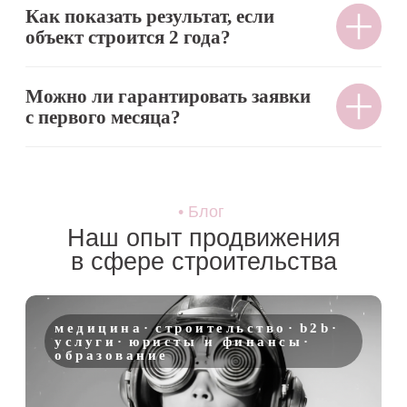
Отправить
Мы на связи
расскажите нам о вашей задаче
+7 (904) 951-47-11
Info@yourbrand.agency
Заполнить бриф