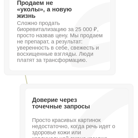
Бренд важнее личности
мастера
Главный страх владельца салона или
косметологии: мастер уйдет и уведет
базу. Мы смещаем фокус внимания с
рук конкретного специалиста на сервис
и атмосферу салона. Клиент должен
влюбиться в ваше место, в ваш кофе и
ваш подход, чтобы остаться с вами
навсегда.
•
Что мы делаем для этой сферы
Наши услуги для сферы
одежды и моды:
Мы выводим ваш бренд из тени,
делая его узнаваемым среди
ключевых игроков рынка.