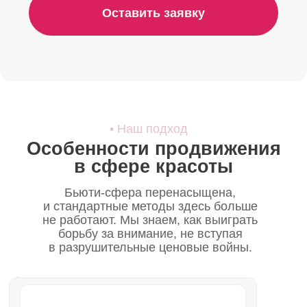
в разрушительные ценовые войны.
Продаем не
«уколы», а новую
жизнь
Сложно продать
биоревитализацию за 25 000 ₽,
просто назвав цену. Мы продаем
не препарат, а результат:
уверенность в себе, свежесть и
восхищенные взгляды. Люди
платят за трансформацию.
Доверие через
точечные запросы
Просто красивых картинок
недостаточно, когда речь идет о
здоровье кожи или
кардинальной смене имиджа.
Здесь нужно завоевать доверие
и попасть в конкретную «боль»
аудитории. Мы сегментируем
аудиторию и бьем точно в цель