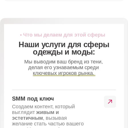
Видеосъемка
Снимаем процесс работы:
эстетично, залипательно и
динамично. Показываем
стерильность, аккуратность
мастеров и эмоции клиентов после
процедуры. Это лучший способ
снять барьер недоверия.
• Кейсы и цифры
Проекты, которые мы уже
сделали в этой нише
Красота
Съёмка фото
и видеоконтента
для карточки на Amazon
Фотопродакшн