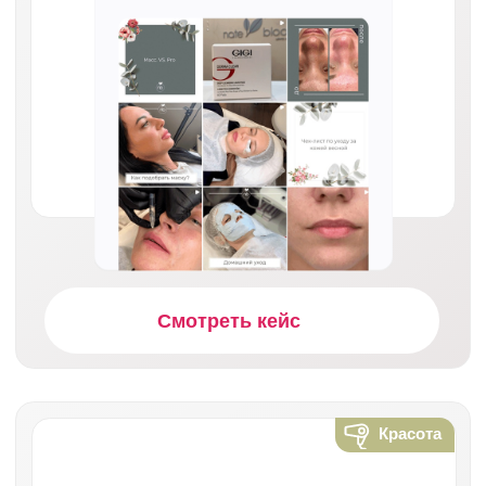
Вы оставляете заявку, мы связываемся
с вами и проводим глубинное интервью,
чтобы понять ваши цели и задачи
Аудит и стратегия
Мы проводим бесплатный аудит ваших
текущих маркетинговых активностей
и презентуем пошаговую стратегию
достижения ваших целей
Согласование и договор
Мы обсуждаем все детали,
утверждаем план работ, бюджет
и подписываем договор
Запуск и первые результаты
Наша команда приступает к работе.
Уже в первый месяц вы увидите рост
показателей и активности