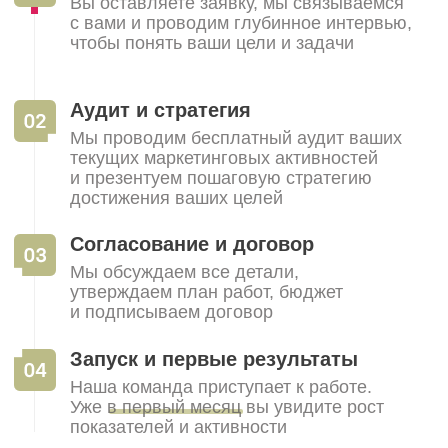
Мы на связи
расскажите нам о вашей задаче
+7 (904) 951-47-11
Info@yourbrand.agency
Заполнить бриф
ТОП-12 смм-агентств в СПб
©2021–2026, Все права защищены
ИП Родина Анастасия Викторовна
ИНН 381207857000
Контакты