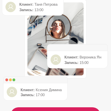
Клиент:
Вероника Ян
Запись:
15:00
Клиент:
Ксения Димина
Запись:
17:00
Оставить заявку
• Наш подход
Особенности продвижения
в сфере красоты
Бьюти-сфера перенасыщена,
и стандартные методы здесь больше
не работают. Мы знаем, как выиграть
борьбу за внимание, не вступая