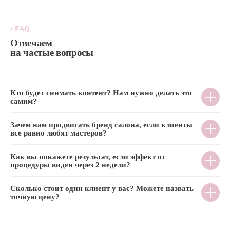
г. Санкт-Петербург, проспект
Энгельса, 174А
• FAQ
+7 (904) 951-47-11
Отвечаем
Info@yourbrand.agency
на частые вопросы
Кто будет снимать контент? Нам нужно делать это
Заполнить бриф
самим?
Обсудить проект
Зачем нам продвигать бренд салона, если клиенты
все равно любят мастеров?
Услуги
Индустрии
Как вы покажете результат, если эффект от
SMM продвижение
Медицина
процедуры виден через 2 недели?
под ключ
Недвижимость
Короткие ролики
Сфера услуг
для соцсетей
Образование
Сценарии для коротких
Красота
Сколько стоит один клиент у вас? Можете назвать
роликов
HoReCa и продукты
точную цену?
Видеопродакшн
питания
для соцсетей
B2B
Инфлюенс-маркетинг
Мода и одежда
Таргетированная
IT и digital-сервисы
реклама во Вконтакте /
Стройиндустрия
в Телеграм
Финансы