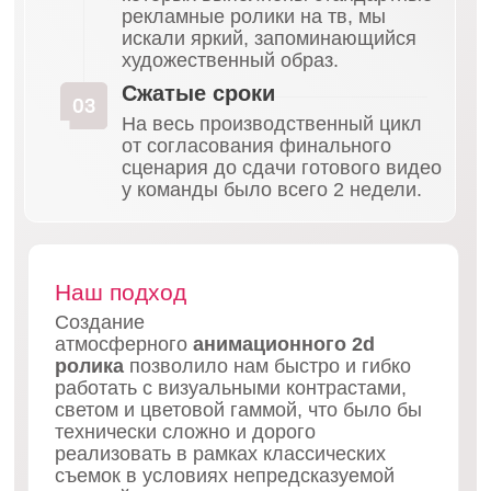
девушку в теплом пледе на подоконнике с
кошкой и пачкой снэков. Следующая сцена —
девушка кричит от страха перед «злодеем в
маске», но камера снова отъезжает, и
оказывается, что это влюбленная пара
обнимается на диване за просмотром фильма. В
финале все герои и домашние питомцы
собираются за большим уютным столом, полным
продукции бренда. Слоган: «С Богучарскими
всегда уютнее».