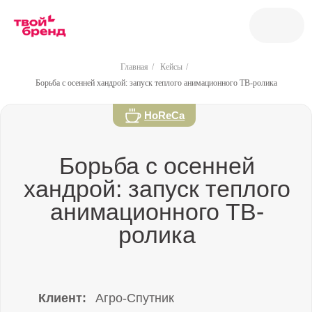
Главная
/
Кейсы
/
HoReCa
Борьба с осенней хандрой: запуск теплого анимационного ТВ-ролика
Борьба с осенней
хандрой: запуск теплого
анимационного ТВ-
ролика
Клиент:
Агро-Спутник
Регион:
Воронеж
Период:
Октябрь 2024
Анимация
Иллюстрации
Реклама на ТВ