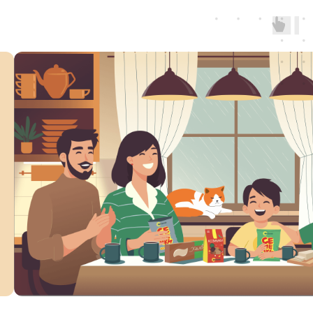
Таргет
SMM под ключ
Инфлюенс-маркетинг
Смотреть кейс
Медицина
8,8 млн просмотров: