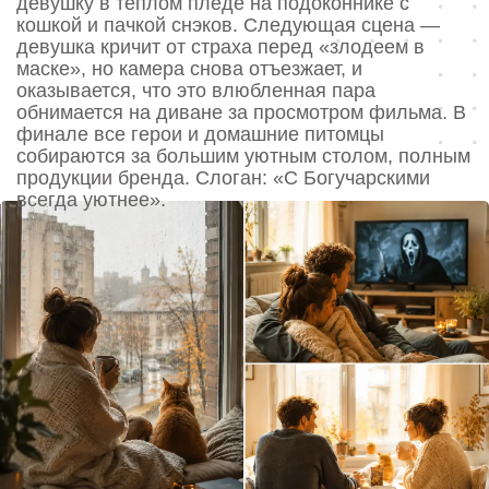
2 шаг
Выбор клиента и оптимизация
Клиент выбрал Концепцию №1
«Контрасты» за ее душевность.
При
доработке сценария мы отказались от
пугающего «маньяка» в маске, сочтя его
слишком холодным для семейного бренда.
Вместо него создали милого «призрака» из