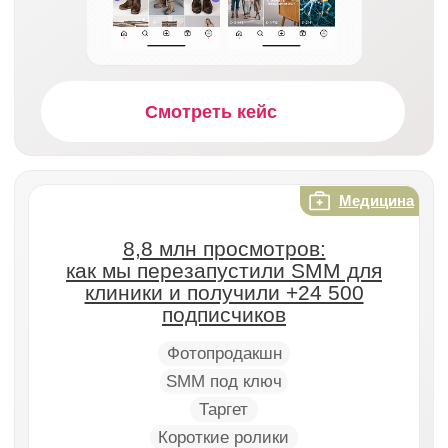
Заполнить бриф
Обсудить проект
Услуги
Индустрии
SMM продвижение
Медицина
под ключ
Недвижимость
Короткие ролики
Сфера услуг
для соцсетей
Образование
Сценарии для коротких
Красота
роликов
HoReCa и продукты
Видеопродакшн
питания
для соцсетей
B2B
Инфлюенс-маркетинг
Мода и одежда
Таргетированная
IT и digital-сервисы
реклама во Вконтакте /
Стройиндустрия
в Телеграм
Финансы
Контекстная реклама
в Я. Директ
Изучение целевой
аудитории
Анимация
Контент для
маркетплейсов
Креативная концепция
Фотопродакшн для
Документация
соцсетей