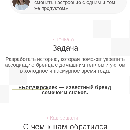
Проблематика, которую
мы выявили в начале
Победить сезонную хандру
Нам нужно было создать
теплую историю, которая
вместо прямой рекламы
подарит аудитории ощущение
уюта и защищенности.
Выделиться в эфире
Осенью эфир перегружен. Чтобы
отстроиться от шаблонов, в
которых выполнены стандартные
рекламные ролики на тв, мы
искали яркий, запоминающийся
художественный образ.
Сжатые сроки
На весь производственный цикл
от согласования финального
сценария до сдачи готового видео
у команды было всего 2 недели.
Наш подход