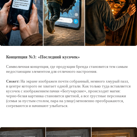
сырость. Интерьерные сцены, напротив,
наполнили теплым золотистым светом, мягкими
текстурами и фирменными оранжевыми
оттенками бренда, создавая у зрителя
физическое ощущение тепла.
А вот и раскадровка
Концепция №3: «Последний кусочек»
Символичная концепция, где продукция бренда становится тем самым
недостающим элементом для отличного настроения.
Сюжет:
На экране изображен почти собранный, немного хмурый пазл,
в центре которого не хватает одной детали. Как только туда вставляется
кусочек с изображением пачки «Богучарские», происходит магия:
черно-белая картинка становится цветной, а все грустные персонажи
(семья за пустым столом, пара на улице) мгновенно преображаются,
согреваются и начинают улыбаться.