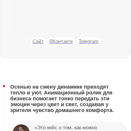
зрителя чувство домашнего комфорта.
«Это кейс о том, как можно
сменить настроение с одним и тем
же продуктом»
• Точка А
Задача
Разработать историю, которая поможет укрепить
ассоциацию бренда с домашним теплом и уютом
в холодное и пасмурное время года.
«Богучарские» — известный бренд
семечек и снэков.
• Как решали
С чем к нам обратился
клиент
Перед командой стояло несколько
вызовов