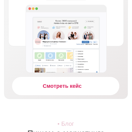
Чат-боты
Пользовательское
Разработка простых
соглашение
сайтов
Политика в отношении
обработки персональных
данных
Строим эффективный
маркетинг
*На сайте yourbrand.agency могут содержаться упоминания и ссылки
на Facebook и Instagram — ресурсы, принадлежащие компании Meta,
деятельность которой запрещена в РФ