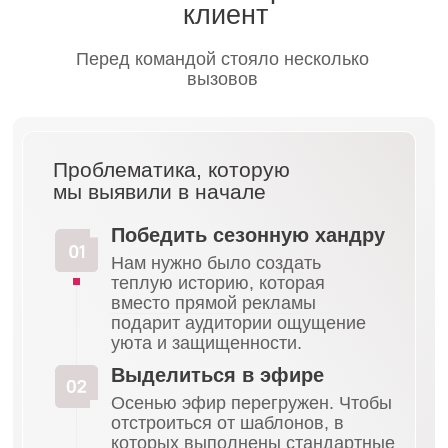
Создание
атмосферного
анимационного 2d
ролика
позволило нам быстро и гибко
работать с визуальными контрастами,
светом и цветовой гаммой, что было бы
технически сложно и дорого
реализовать в рамках классических
съемок в условиях непредсказуемой
осенней погоды.
1 шаг
Разработка креативных концепций
Мы провели брейншторм и предложили клиенту
3 концепции, раскрывающие тему тепла и
комфорта:
Концепция №1: «Контрасты: с Богучарскими
всё лучше, чем кажется!»
Идея построена на резком противопоставлении
унылой, холодной осени за окном и мира тепла и
спокойствия внутри дома.
Сюжет:
Начинается с промозглой грозы на
улице, но камера отъезжает, и мы видим