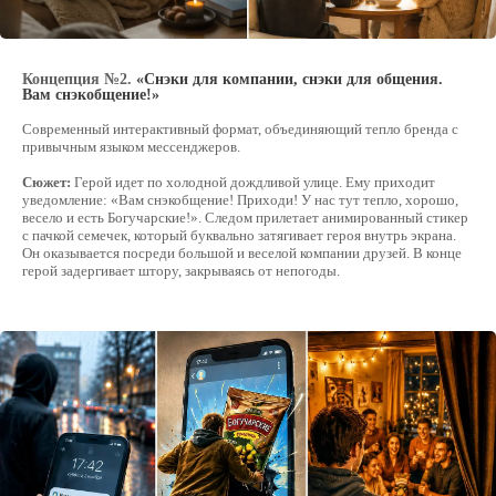
простыни в духе всеми любимого
дружелюбного привидения. Это сохранило
теплую атмосферу и добавило ролику
доброго юмора.
Концепция №2.
«Снэки для компании, снэки для общения.
Вам снэкобщение!»
Привидение, которое знают
Современный интерактивный формат, объединяющий тепло бренда с
все!
привычным языком мессенджеров.
Вместо пугающего персонажа в
Сюжет:
Герой идет по холодной дождливой улице. Ему приходит
маске мы добавили в сюжет
героя, вдохновленного всеми
уведомление: «Вам снэкобщение! Приходи! У нас тут тепло, хорошо,
знакомым дружелюбным
весело и есть Богучарские!». Следом прилетает анимированный стикер
привидением. Это сохранило
с пачкой семечек, который буквально затягивает героя внутрь экрана.
теплую атмосферу ролика и
Он оказывается посреди большой и веселой компании друзей. В конце
добавило ему доброго юмора.
герой задергивает штору, закрываясь от непогоды.
3 шаг
Раскадровка и покраска
Чтобы подчеркнуть главную идею —
магию
контраста
, мы детально проработали
колористику. Кадры на улице были решены в
холодных, серых и синих тонах, передающих