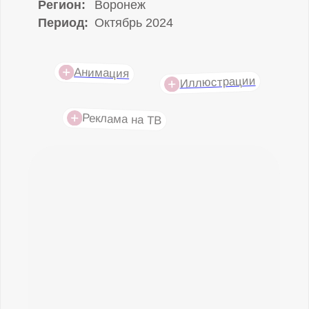
Сайт
ВКонтакте
Telegram
Осенью на смену динамике приходят
тепло и уют.
Анимационный ролик для
бизнеса
помогает тонко передать эти
эмоции через цвет и свет, создавая у