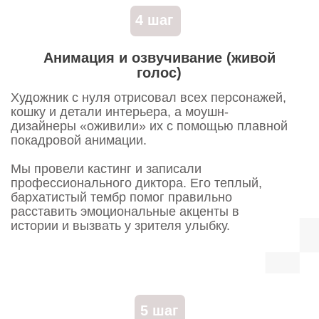
как мы перезапустили SMM для
клиники и получили +24 500
подписчиков
Фотопродакшн
SMM под ключ
Таргет
Короткие ролики
Смотреть кейс
• Блог