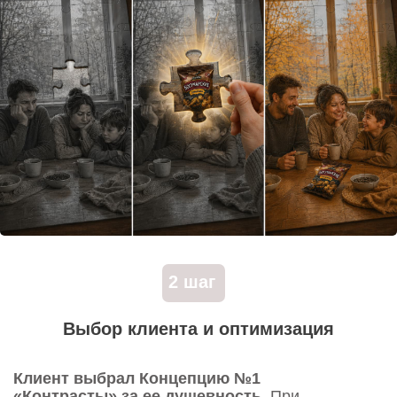
4 шаг
Анимация и озвучивание (живой
голос)
Художник с нуля отрисовал всех персонажей,
кошку и детали интерьера, а моушн-
дизайнеры «оживили» их с помощью плавной
покадровой анимации.
Мы провели кастинг и записали
профессионального диктора. Его теплый,
бархатистый тембр помог правильно
расставить эмоциональные акценты в
истории и вызвать у зрителя улыбку.
5 шаг
Паспорт проекта и техническая
подготовка к ТВ
Финальный этап был полностью техническим.
Мы подготовили паспорт проекта (лицензионный
документ, подтверждающий чистые права на
графику, шрифты и музыкальное оформление).
После этого ролик был технически адаптирован