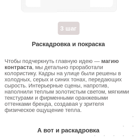
• Портфолио
Другие наши кейсы
Мода и одежда
Как привлечь +14 тыс.
подписчиков в блог унтов