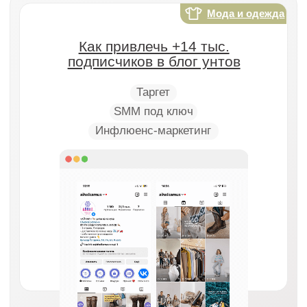
ТОП-12 смм-агентств в СПб
©2021–2026, Все права защищены
ИП Родина Анастасия Викторовна
ИНН 381207857000
Контакты
г. Санкт-Петербург, проспект
Энгельса, 174А
+7 (904) 951-47-11
Info@yourbrand.agency