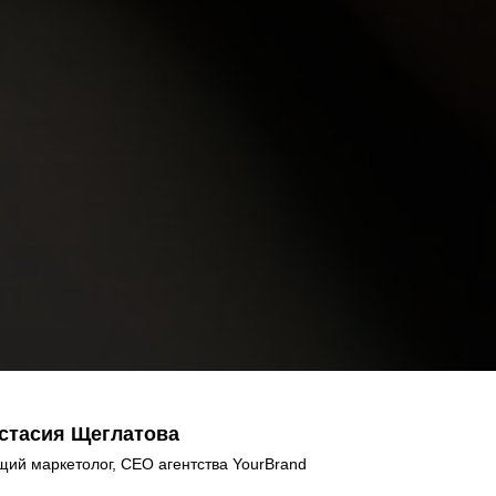
стасия Щеглатова
щий маркетолог, CEO агентства YourBrand