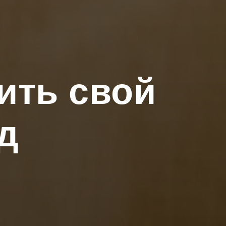
оить свой
д