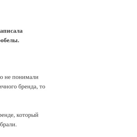
написала
робелы.
но не понимали
ичного бренда, то
ренде, который
ыбрали.