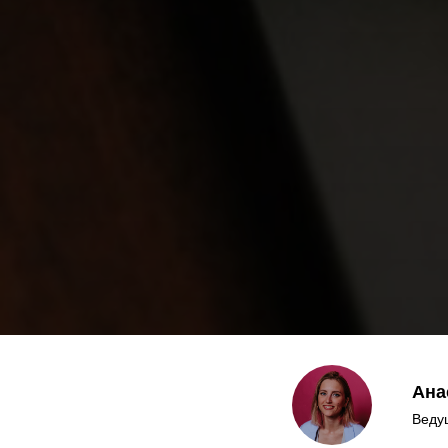
Ана
Веду